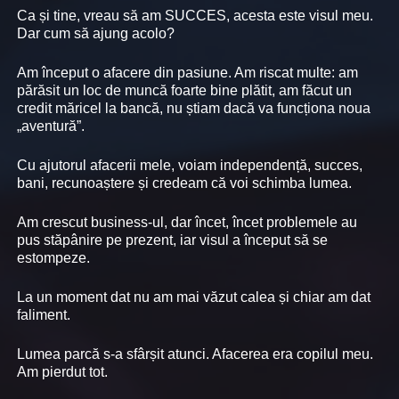
Ca și tine, vreau să am SUCCES, acesta este visul meu.
Dar cum să ajung acolo?
Am început o afacere din pasiune. Am riscat multe: am
părăsit un loc de muncă foarte bine plătit, am făcut un
credit măricel la bancă, nu știam dacă va funcționa noua
„aventură”.
Cu ajutorul afacerii mele, voiam independență, succes,
bani, recunoaștere și credeam că voi schimba lumea.
Am crescut business-ul, dar încet, încet problemele au
pus stăpânire pe prezent, iar visul a început să se
estompeze.
La un moment dat nu am mai văzut calea și chiar am dat
faliment.
Lumea parcă s-a sfârșit atunci. Afacerea era copilul meu.
Am pierdut tot.