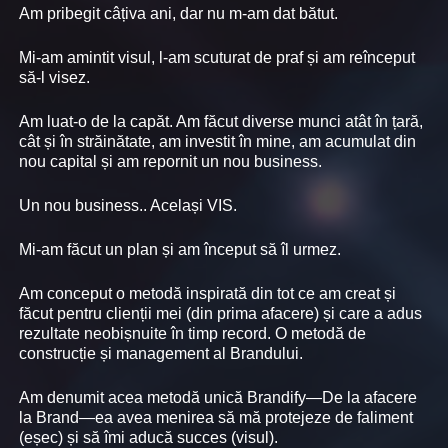
Am pribegit câțiva ani, dar nu m-am dat bătut.
Mi-am amintit visul, l-am scuturat de praf și am reînceput
să-l visez.
Am luat-o de la capăt. Am făcut diverse munci atât în țară,
cât și în străinătate, am investit în mine, am acumulat din
nou capital și am repornit un nou business.
Un nou business.. Același VIS.
Mi-am făcut un plan și am început să îl urmez.
Am conceput o metodă inspirată din tot ce am creat și
făcut pentru clienții mei (din prima afacere) și care a adus
rezultate neobișnuite în timp record. O metodă de
construcție și management al Brandului.
Am denumit acea metodă unică Brandify—De la afacere
la Brand—ea avea menirea să mă protejeze de faliment
(eșec) și să îmi aducă succes (visul).