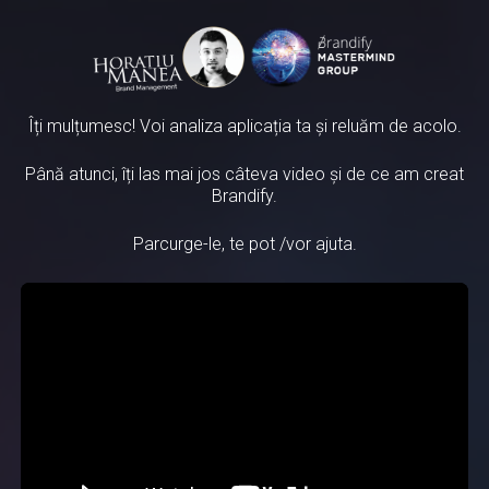
Îți mulțumesc! Voi analiza aplicația ta și reluăm de acolo.
Până atunci, îți las mai jos câteva video și de ce am creat
Brandify.
Parcurge-le, te pot /vor ajuta.